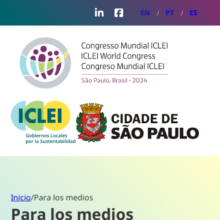
LinkedIn
Facebook
EN
PT
ES
Inicio
/
Para los medios
Para los medios