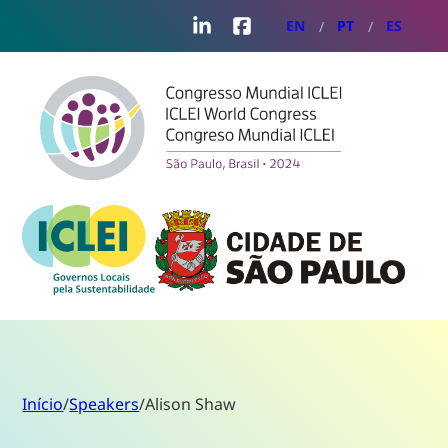
LinkedIn
Facebook
EN
PT
ES
Início
/
Speakers
/
Alison Shaw