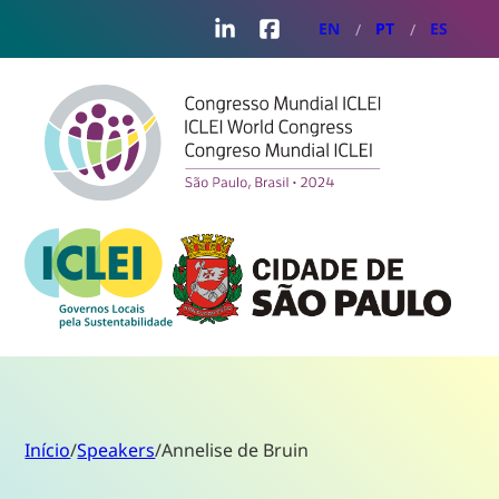
LinkedIn
Facebook
EN
PT
ES
Início
/
Speakers
/
Annelise de Bruin