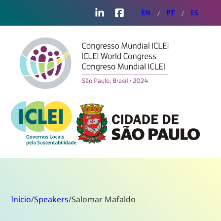
LinkedIn
Facebook
EN
PT
ES
Início
/
Speakers
/
Salomar Mafaldo