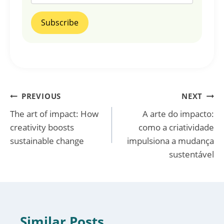
Post
PREVIOUS
NEXT
The art of impact: How
A arte do impacto:
navigation
creativity boosts
como a criatividade
sustainable change
impulsiona a mudança
sustentável
Similar Posts