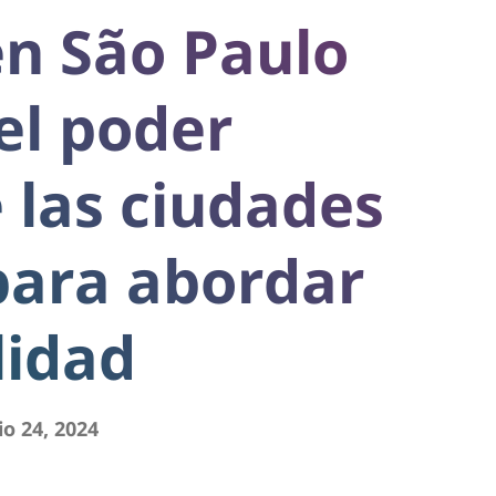
en São Paulo
el poder
e las ciudades
para abordar
lidad
io 24, 2024