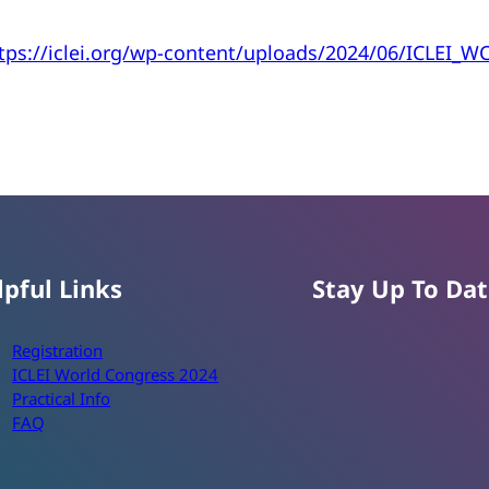
tps://iclei.org/wp-content/uploads/2024/06/ICLEI_W
lpful Links
Stay Up To Da
Enter Your Email
Registration
ICLEI World Congress 2024
Practical Info
FAQ