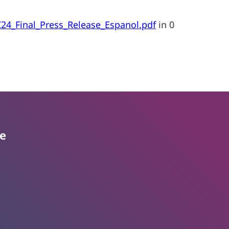
C24_Final_Press_Release_Espanol.pdf
in
0
te
Subscribe