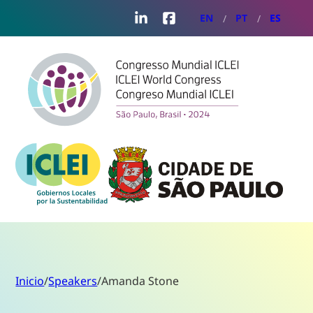
LinkedIn
Facebook
EN
PT
ES
Inicio
/
Speakers
/
Amanda Stone