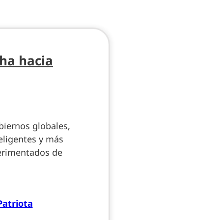
cha hacia
iernos globales,
teligentes y más
erimentados de
Patriota