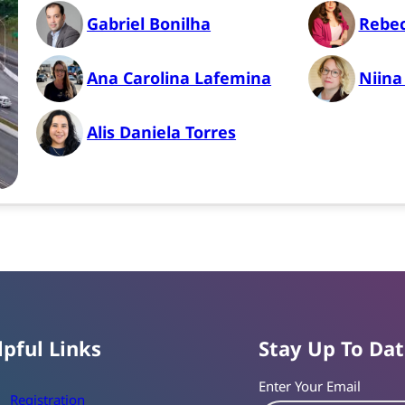
Gabriel Bonilha
Rebe
Ana Carolina Lafemina
Niina
Alis Daniela Torres
lpful Links
Stay Up To Da
Enter Your Email
Registration