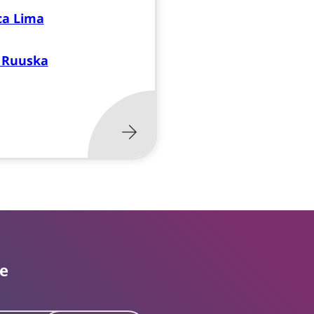
ca Lima
 Ruuska
te