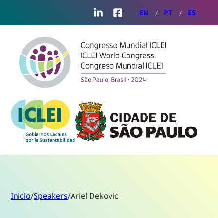
LinkedIn
Facebook
EN
PT
ES
Inicio
/
Speakers
/
Ariel Dekovic