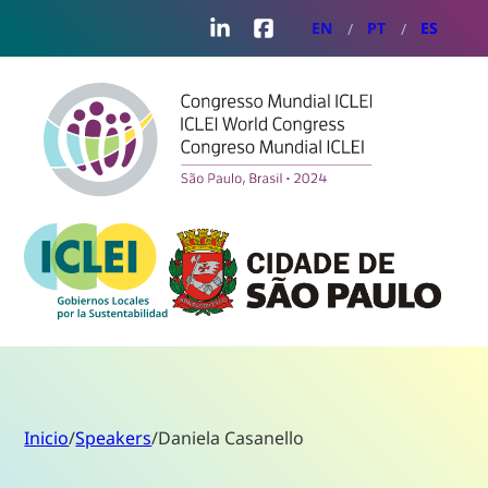
LinkedIn
Facebook
EN
PT
ES
Inicio
/
Speakers
/
Daniela Casanello