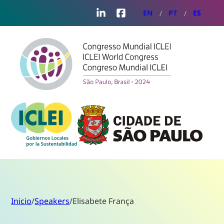
LinkedIn
Facebook
EN
PT
ES
Inicio
/
Speakers
/
Elisabete França