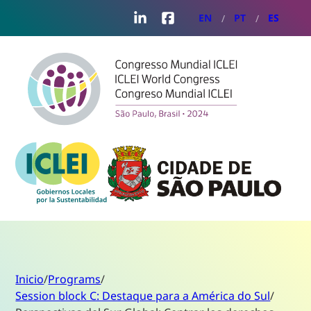
LinkedIn
Facebook
EN
PT
ES
Inicio
/
Programs
/
Session block C: Destaque para a América do Sul
/