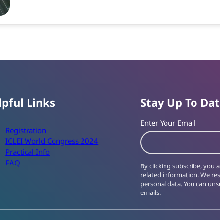
lpful Links
Stay Up To Da
Enter Your Email
Registration
ICLEI World Congress 2024
Practical Info
FAQ
By clicking subscribe, you
related information. We re
personal data. You can unsu
emails.