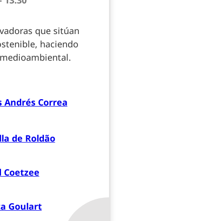
- 13:30
ovadoras que sitúan
ostenible, haciendo
 medioambiental.
s Andrés Correa
lla de Roldão
d Coetzee
ca Goulart