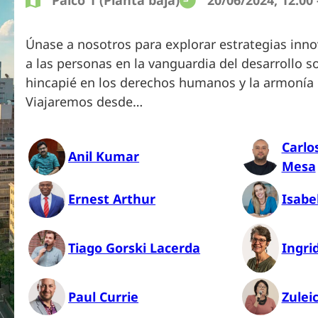
Palco 1 (Planta baja)
20/06/2024, 12:00 
Únase a nosotros para explorar estrategias inn
a las personas en la vanguardia del desarrollo s
hincapié en los derechos humanos y la armonía
Viajaremos desde…
Carlo
Anil Kumar
Mesa
Ernest Arthur
Isabe
Tiago Gorski Lacerda
Ingri
Paul Currie
Zulei