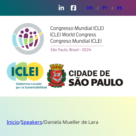
LinkedIn
Facebook
EN
PT
ES
Inicio
/
Speakers
/
Daniela Mueller de Lara