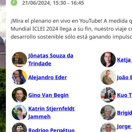
21/06/2024, 15:30 - 16:45
¡Mira el plenario en vivo en YouTube! A medida 
Mundial ICLEI 2024 llega a su fin, nuestro viaje c
desarrollo sostenible sólo está ganando impuls
Jônatas Souza da
Katja
Trindade
Alejandro Eder
João 
Gino Van Begin
Kuo T
Katrin Stjernfeldt
Brigi
Jammeh
Jorge
Rodrigo Perpétuo