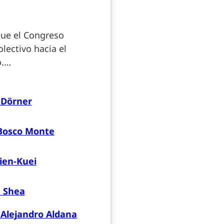
que el Congreso
olectivo hacia el
o.…
 Dörner
Bosco Monte
ien-Kuei
d Shea
 Alejandro Aldana