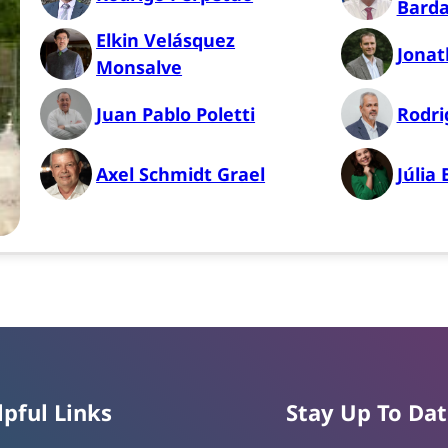
Barda
Elkin Velásquez
Jonat
Monsalve
Juan Pablo Poletti
Rodri
Axel Schmidt Grael
Júlia
lpful Links
Stay Up To Da