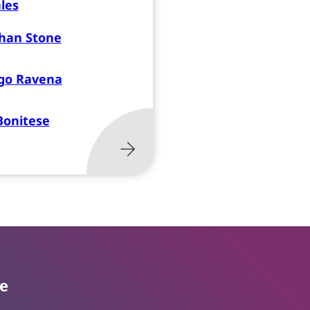
les
han Stone
go Ravena
 Bonitese
te