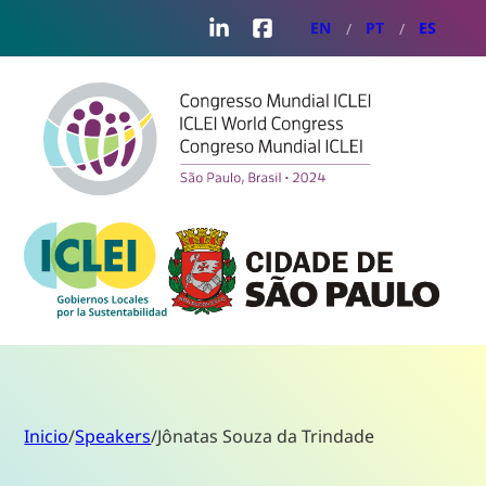
LinkedIn
Facebook
EN
PT
ES
Inicio
/
Speakers
/
Jônatas Souza da Trindade