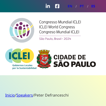
LinkedIn
Facebook
EN
PT
ES
Inicio
/
Speakers
/
Peter Defranceschi