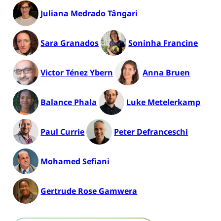
Juliana Medrado Tângari
Sara Granados
Soninha Francine
Victor Ténez Ybern
Anna Bruen
Balance Phala
Luke Metelerkamp
Paul Currie
Peter Defranceschi
Mohamed Sefiani
Gertrude Rose Gamwera