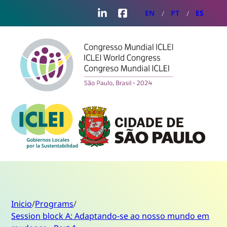
LinkedIn
Facebook
EN
PT
ES
Inicio
/
Programs
/
Session block A: Adaptando-se ao nosso mundo em