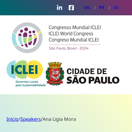
LinkedIn
Facebook
EN
PT
ES
Início
/
Speakers
/
Ana Ligia Mora