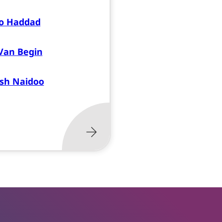
o Haddad
Van Begin
sh Naidoo