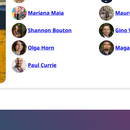
Mariana Maia
Maur
Shannon Bouton
Gino 
Olga Horn
Maga
Paul Currie