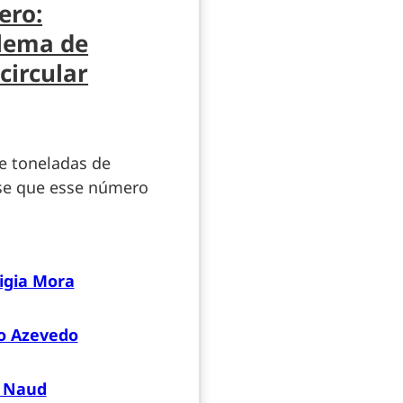
ero:
lema de
circular
e toneladas de
-se que esse número
igia Mora
o Azevedo
n Naud