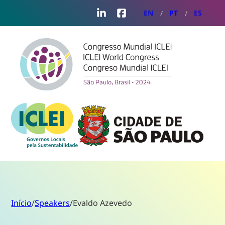
LinkedIn
Facebook
EN
PT
ES
Início
/
Speakers
/
Evaldo Azevedo