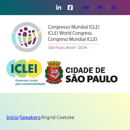
LinkedIn
Facebook
EN
PT
ES
Início
/
Speakers
/
Ingrid Coetzee